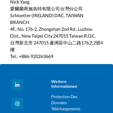
Nick Yang
愛爾蘭商施洛特有限公司台灣分公司
Schloetter (IRELAND) DAC, TAIWAN
BRANCH
4F., No. 176-2, Zhongshan 2nd Rd., Luzhou
Dist., New Taipei City 247015 Taiwan R.O.C.
台灣新北市 247015 蘆洲區中山二路176之2號4
樓
Tel.: +886-920263669
Weitere
Informationen
Protection Des
Données
Téléchargements