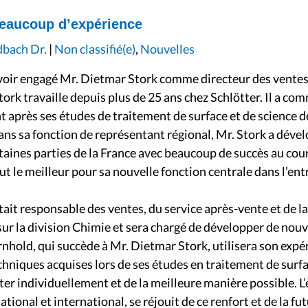
beaucoup d’expérience
dbach Dr.
|
Non classifié(e)
,
Nouvelles
oir engagé Mr. Dietmar Stork comme directeur des ventes
rk travaille depuis plus de 25 ans chez Schlötter. Il a com
 après ses études de traitement de surface et de science 
ns sa fonction de représentant régional, Mr. Stork a dével
taines parties de la France avec beaucoup de succès au cou
t le meilleur pour sa nouvelle fonction centrale dans l’ent
ait responsable des ventes, du service après-vente et de la
 sur la division Chimie et sera chargé de développer de no
hold, qui succède à Mr. Dietmar Stork, utilisera son expé
chniques acquises lors de ses études en traitement de surf
ötter individuellement et de la meilleure manière possible.
tional et international, se réjouit de ce renfort et de la fu