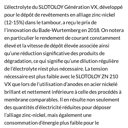
L’électrolyte du SLOTOLOY Génération VX, développé
pour le dépôt de revêtements en alliage zinc-nickel
(12-15%) dans le tambour, a reçu le prix de
l’innovation du Bade-Wurtemberg en 2018. On notera
en particulier le rendement de courant constamment
élevé et la vitesse de dépôt élevée associée ainsi
qu’une réduction significative des produits de
dégradation, ce qui signifie qu’une dilution régulière
de l’électrolyte n’est plus nécessaire. La tension
nécessaire est plus faible avec le SLOTOLOY ZN 210
VX que lors de l’utilisation d’anodes en acier nickelé
brillant et nettement inférieure à celle des procédés à
membrane comparables. Il en résulte non seulement
des quantités d’électricité réduites pour déposer
l’alliage zinc-nickel, mais également une
consommation d’énergie plus faible pour le