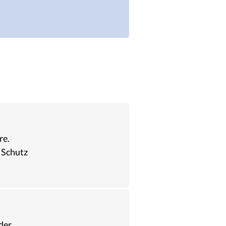
re.
 Schutz
der