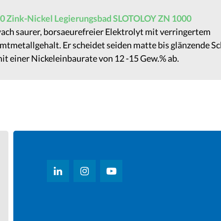
0 Zink-Nickel Legierungsbad SLOTOLOY ZN 1000
ch saurer, borsaeurefreier Elektrolyt mit verringertem
tmetallgehalt. Er scheidet seiden matte bis glänzende S
it einer Nickeleinbaurate von 12 -15 Gew.% ab.