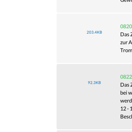
0820
203.4KB
Das 
zur 
Trom
0822
92.3KB
Das Z
bei 
werd
12 - 
Besc