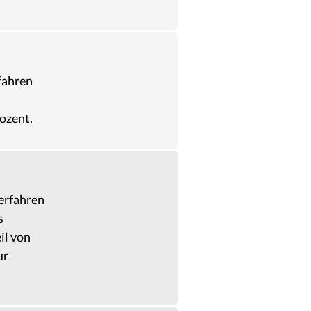
fahren
ozent.
Verfahren
s
il von
ur