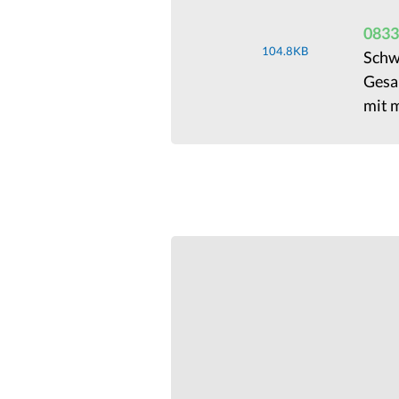
0833
104.8KB
Schwa
Gesam
mit m