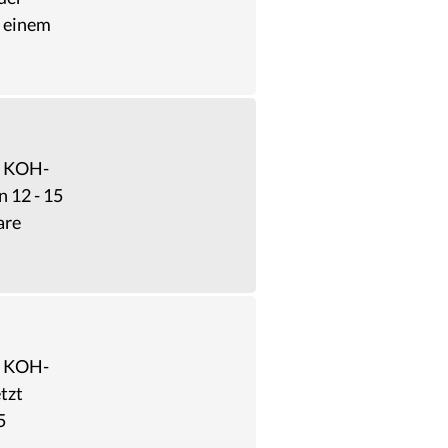
t einem
uf KOH-
 12 - 15
are
uf KOH-
tzt
5