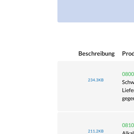
Beschreibung
Pro
0800
234.3KB
Schw
Lief
gege
0810
211.2KB
Alkal