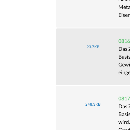
Metal
Eisen
0816
93.7KB
Das Z
Basis
Gewi
einge
0817
248.3KB
Das Z
Basi
wird.
Gewi