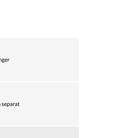
nger
 separat