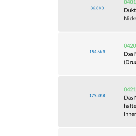
0401
36.8KB
Dukti
Nicke
0420
184.6KB
Das 
(Dru
0421
179.3KB
Das 
hafte
inner