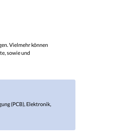
ugen. Vielmehr können
rte, sowie und
gung (PCB), Elektronik,