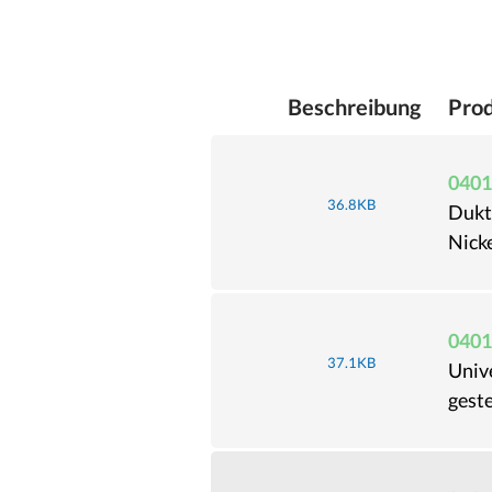
Beschreibung
Pro
0401
36.8KB
Dukti
Nicke
0401
37.1KB
Univ
gest