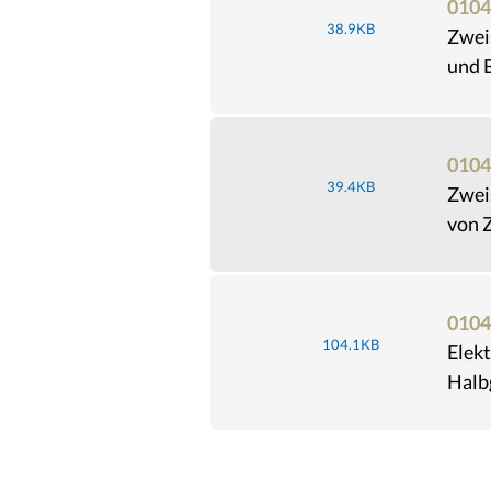
0104
38.9KB
Zwei
und B
0104
39.4KB
Zwei
von Z
0104
104.1KB
Elekt
Halbg