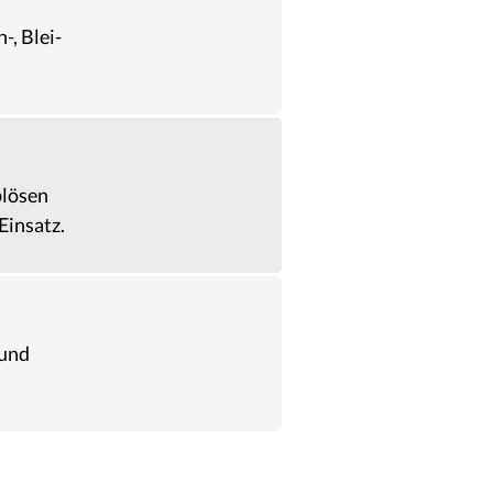
, Blei-
.
blösen
Einsatz.
 und