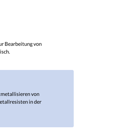
zur Bearbeitung von
isch.
metallisieren von
tallresisten in der