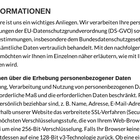
FORMATIONEN
re ist uns ein wichtiges Anliegen. Wir verarbeiten Ihre 
ungen der EU-Datenschutzgrundverordnung (DS-GVO) sow
estimmungen, insbesondere dem Bundesdatenschutzgeset
sämtliche Daten vertraulich behandelt. Mit den nachfolge
öchten wir Ihnen im Einzelnen näher erläutern, wie mit 
n wird.
onen über die Erhebung personenbezogener Daten
bung, Verarbeitung und Nutzung von personenbezogenen D
erforderliche Maß und die erforderlichen Daten beschränk
 persönlich beziehbar sind, z. B. Name, Adresse, E-Mail-Ad
alb unserer Website das verbreitete SSL-Verfahren (Secur
höchsten Verschlüsselungsstufe, die von Ihrem Web-Browse
ei um eine 256-Bit-Verschlüsselung. Falls Ihr Browser kein
ttdessen auf eine 128-Bit v3-Technologie zurück. Ob eine e