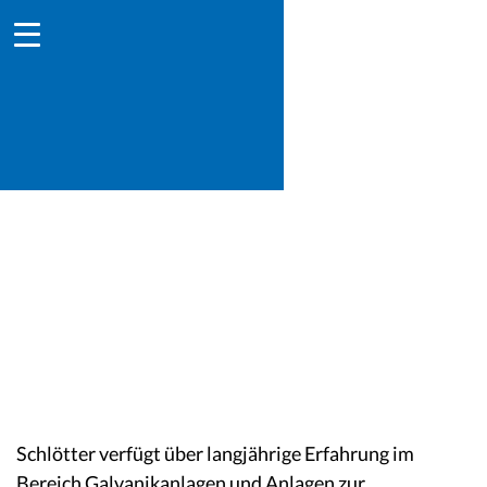
Produktionsanlagen für Galvano-
und Oberflächentechnik
Schlötter verfügt über langjährige Erfahrung im
Bereich Galvanikanlagen und Anlagen zur