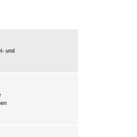
l- und
e
nen