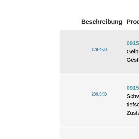
Beschreibung
Pro
0915
179.4KB
Gelb
Gest
0915
208.5KB
Schw
tief
Zust