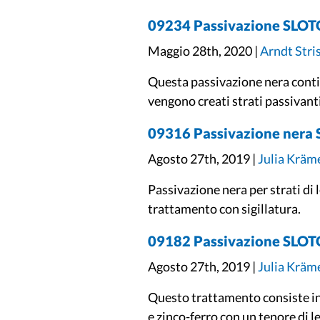
09234 Passivazione SLO
Maggio 28th, 2020 |
Arndt Stri
Questa passivazione nera contien
vengono creati strati passivant
09316 Passivazione nera
Agosto 27th, 2019 |
Julia Kräm
Passivazione nera per strati di l
trattamento con sigillatura.
09182 Passivazione SLO
Agosto 27th, 2019 |
Julia Kräm
Questo trattamento consiste in 
e zinco-ferro con un tenore di l