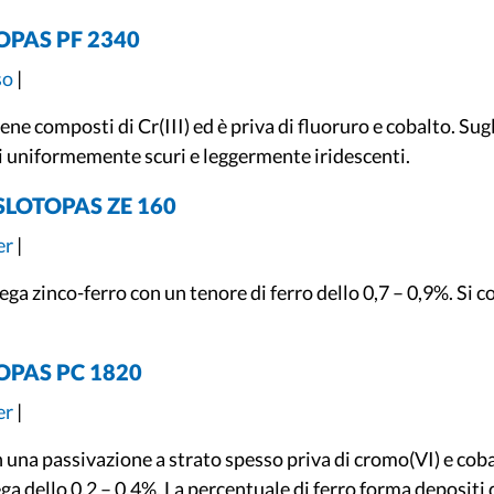
TOPAS PF 2340
so
|
e composti di Cr(III) ed è priva di fluoruro e cobalto. Sugli
i uniformemente scuri e leggermente iridescenti.
 SLOTOPAS ZE 160
er
|
ega zinco-ferro con un tenore di ferro dello 0,7 – 0,9%. Si c
TOPAS PC 1820
er
|
una passivazione a strato spesso priva di cromo(VI) e cobalt
ega dello 0,2 – 0,4%. La percentuale di ferro forma depositi