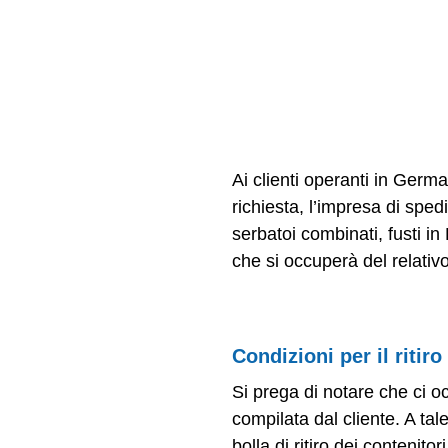
Ritiro dei contenito
tutela dell’ambient
Ai clienti operanti in German
richiesta, l’impresa di spedi
serbatoi combinati, fusti in
che si occuperà del relativo 
Condizioni per il ritiro
Si prega di notare che ci occ
compilata dal cliente. A ta
bolla di ritiro dei contenitori