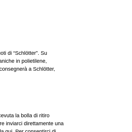
 alla
oti di “Schlötter”. Su
taniche in polietilene,
i consegnerà a Schlötter,
vuta la bolla di ritiro
re inviarci direttamente una
a qui. Per consentirci di