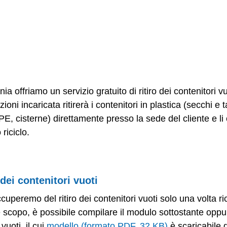
ri vuoti di Schlötter: un servizio mirato
e
ia offriamo un servizio gratuito di ritiro dei contenitori vu
zioni incaricata ritirerà i contenitori in plastica (secchi e 
 PE, cisterne) direttamente presso la sede del cliente e l
riciclo.
 dei contenitori vuoti
uperemo del ritiro dei contenitori vuoti solo una volta rice
le scopo, è possibile compilare il modulo sottostante oppu
 vuoti, il cui
modello (formato PDF, 32 KB)
è scaricabile d