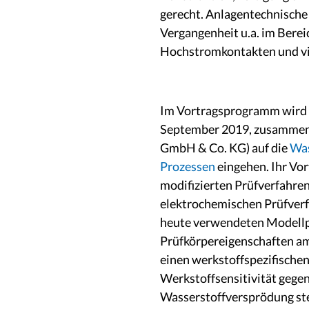
gerecht. Anlagentechnische
Vergangenheit u.a. im Berei
Hochstromkontakten und viel
Im Vortragsprogramm wird V
September 2019, zusammen m
GmbH & Co. KG) auf die
Was
Prozessen
eingehen. Ihr Vor
modifizierten Prüfverfahren
elektrochemischen Prüfverf
heute verwendeten Modellp
Prüfkörpereigenschaften am 
einen werkstoffspezifischen
Werkstoffsensitivität gege
Wasserstoffversprödung ste