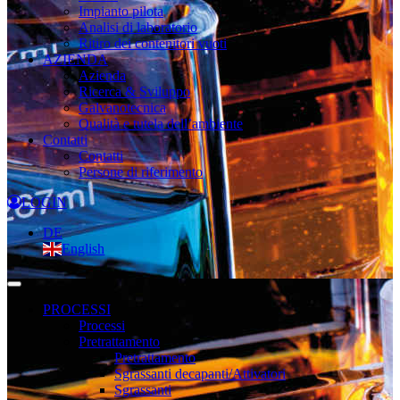
Impianto pilota
Analisi di laboratorio
Ritiro dei contenitori vuoti
AZIENDA
Azienda
Ricerca & Sviluppo
Galvanotecnica
Qualità e tutela dell’ambiente
Contatti
Contatti
Persone di riferimento
LOGIN
DE
English
PROCESSI
Processi
Pretrattamento
Pretrattamento
Sgrassanti decapanti/Attivatori
Sgrassanti