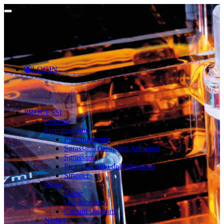
LOGIN
PROCESSI
Processi
Pretrattamento
Pretrattamento
Sgrassanti decapanti/Attivatori
Sgrassanti
Pretrattamento dell’alluminio
Stripper
Rame
Rame
Usi decorativi
Circuiti stampati
Nichel