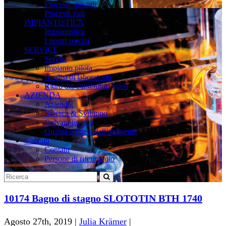
Processi speciali
Processi vari
IMPIANTISTICA
Impiantistica
I nostri servizi
SERVICE
Servizi
Impianto pilota
Analisi di laboratorio
Ritiro dei contenitori vuoti
AZIENDA
Azienda
Ricerca & Sviluppo
Galvanotecnica
Qualità e tutela dell’ambiente
Contatti
Contatti
Persone di riferimento
10174 Bagno di stagno SLOTOTIN BTH 1740
Agosto 27th, 2019 |
Julia Krämer
|