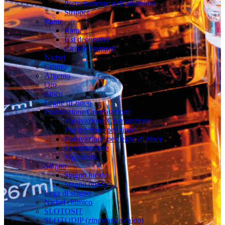
Pretrattamento dell’alluminio
Stripper
Rame
Rame
Usi decorativi
Circuiti stampati
Nichel
Cromo
Argento
Oro
Zinco
Leghe di zinco
Passivazione/Cromatazione
Passivazione/Cromatazione
Passivazione per zinco
Passivazione per leghe di zinco
Cromatazione
Sigillatura
Stagno
Stagno lucido
Stagno opaco
Lega di stagno
Nichel chimico
SLOTOSIT
SLOTODIP (zincatura a caldo)