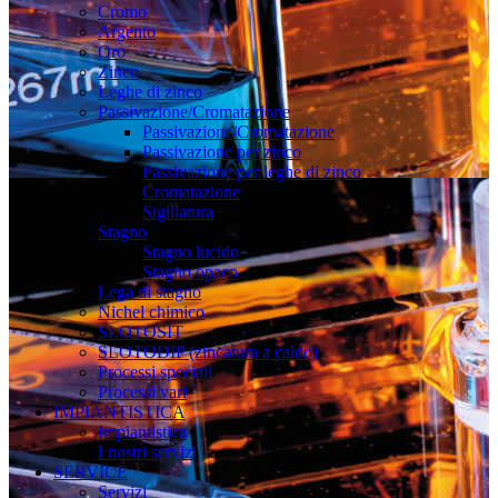
Cromo
Argento
Oro
Zinco
Leghe di zinco
Passivazione/Cromatazione
Passivazione/Cromatazione
Passivazione per zinco
Passivazione per leghe di zinco
Cromatazione
Sigillatura
Stagno
Stagno lucido
Stagno opaco
Lega di stagno
Nichel chimico
SLOTOSIT
SLOTODIP (zincatura a caldo)
Processi speciali
Processi vari
IMPIANTISTICA
Impiantistica
I nostri servizi
SERVICE
Servizi