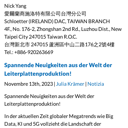
Nick Yang
愛爾蘭商施洛特有限公司台灣分公司
Schloetter (IRELAND) DAC, TAIWAN BRANCH
4F., No. 176-2, Zhongshan 2nd Rd., Luzhou Dist., New
Taipei City 247015 Taiwan R.O.C.
台灣新北市 247015 蘆洲區中山二路176之2號4樓
Tel.: +886-920263669
Spannende Neuigkeiten aus der Welt der
Leiterplattenproduktion!
Novembre 13th, 2023 |
Julia Krämer
|
Notizia
Spannende Neuigkeiten aus der Welt der
Leiterplattenproduktion!
In der aktuellen Zeit globaler Megatrends wie Big
Data, KI und 5G vollzieht die Landschaft der