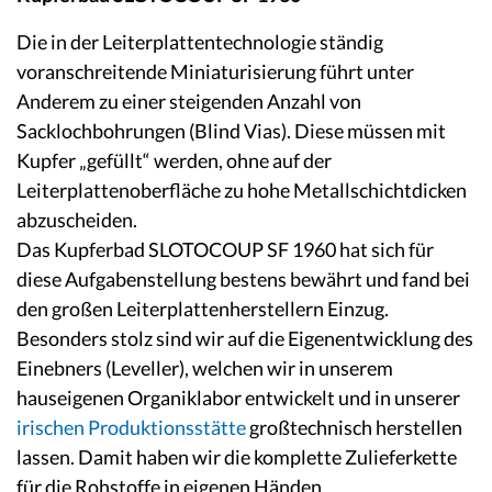
Die in der Leiterplattentechnologie ständig
voranschreitende Miniaturisierung führt unter
Anderem zu einer steigenden Anzahl von
Sacklochbohrungen (Blind Vias). Diese müssen mit
Kupfer „gefüllt“ werden, ohne auf der
Leiterplattenoberfläche zu hohe Metallschichtdicken
abzuscheiden.
Das Kupferbad SLOTOCOUP SF 1960 hat sich für
diese Aufgabenstellung bestens bewährt und fand bei
den großen Leiterplattenherstellern Einzug.
Besonders stolz sind wir auf die Eigenentwicklung des
Einebners (Leveller), welchen wir in unserem
hauseigenen Organiklabor entwickelt und in unserer
irischen Produktionsstätte
großtechnisch herstellen
lassen. Damit haben wir die komplette Zulieferkette
für die Rohstoffe in eigenen Händen.