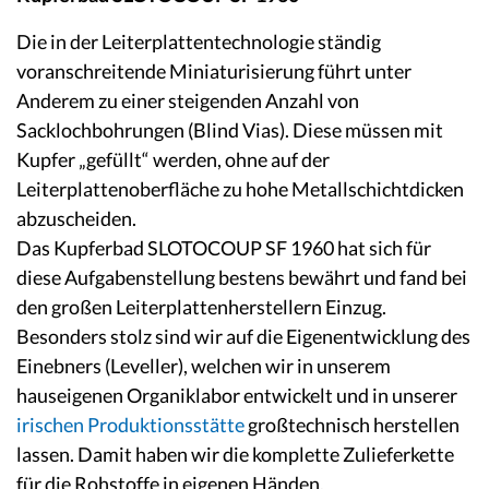
Die in der Leiterplattentechnologie ständig
voranschreitende Miniaturisierung führt unter
Anderem zu einer steigenden Anzahl von
Sacklochbohrungen (Blind Vias). Diese müssen mit
Kupfer „gefüllt“ werden, ohne auf der
Leiterplattenoberfläche zu hohe Metallschichtdicken
abzuscheiden.
Das Kupferbad SLOTOCOUP SF 1960 hat sich für
diese Aufgabenstellung bestens bewährt und fand bei
den großen Leiterplattenherstellern Einzug.
Besonders stolz sind wir auf die Eigenentwicklung des
Einebners (Leveller), welchen wir in unserem
hauseigenen Organiklabor entwickelt und in unserer
irischen Produktionsstätte
großtechnisch herstellen
lassen. Damit haben wir die komplette Zulieferkette
für die Rohstoffe in eigenen Händen.