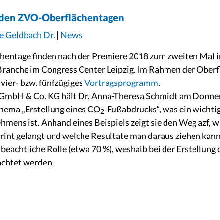
f den ZVO-Oberflächentagen
e Geldbach Dr.
|
News
entage finden nach der Premiere 2018 zum zweiten Mal in 
 Branche im Congress Center Leipzig. Im Rahmen der Oberf
vier- bzw. fünfzügiges
Vortragsprogramm
.
r GmbH & Co. KG hält Dr. Anna-Theresa Schmidt am Donne
Thema „Erstellung eines CO
-Fußabdrucks“, was ein wichti
2
hmens ist. Anhand eines Beispiels zeigt sie den Weg azf, 
nt gelangt und welche Resultate man daraus ziehen kann. 
 beachtliche Rolle (etwa 70 %), weshalb bei der Erstellun
achtet werden.