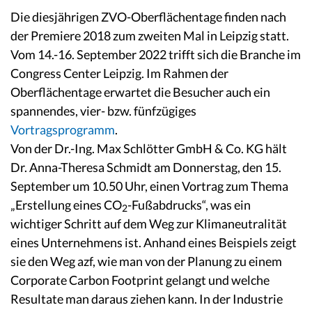
Die diesjährigen ZVO-Oberflächentage finden nach
der Premiere 2018 zum zweiten Mal in Leipzig statt.
Vom 14.-16. September 2022 trifft sich die Branche im
Congress Center Leipzig. Im Rahmen der
Oberflächentage erwartet die Besucher auch ein
spannendes, vier- bzw. fünfzügiges
Vortragsprogramm
.
Von der Dr.-Ing. Max Schlötter GmbH & Co. KG hält
Dr. Anna-Theresa Schmidt am Donnerstag, den 15.
September um 10.50 Uhr, einen Vortrag zum Thema
„Erstellung eines CO
-Fußabdrucks“, was ein
2
wichtiger Schritt auf dem Weg zur Klimaneutralität
eines Unternehmens ist. Anhand eines Beispiels zeigt
sie den Weg azf, wie man von der Planung zu einem
Corporate Carbon Footprint gelangt und welche
Resultate man daraus ziehen kann. In der Industrie