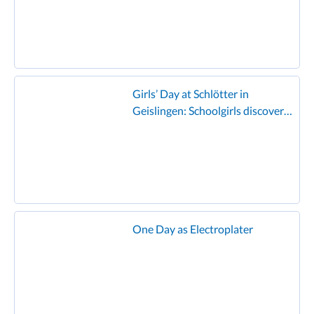
Girls’ Day at Schlötter in
Geislingen: Schoolgirls discover
the world of electroplating and
enjoy the famous Schlötter
hamburger!”
One Day as Electroplater