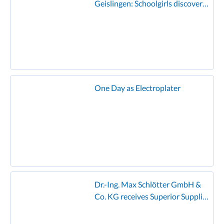
Geislingen: Schoolgirls discover
the world of electroplating and
enjoy the famous Schlötter
hamburger!”
One Day as Electroplater
Dr.-Ing. Max Schlötter GmbH &
Co. KG receives Superior Supplier
Award from Founder