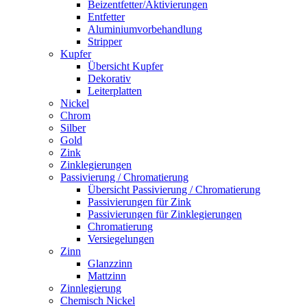
Beizentfetter/Aktivierungen
Entfetter
Aluminiumvorbehandlung
Stripper
Kupfer
Übersicht Kupfer
Dekorativ
Leiterplatten
Nickel
Chrom
Silber
Gold
Zink
Zinklegierungen
Passivierung / Chromatierung
Übersicht Passivierung / Chromatierung
Passivierungen für Zink
Passivierungen für Zinklegierungen
Chromatierung
Versiegelungen
Zinn
Glanzzinn
Mattzinn
Zinnlegierung
Chemisch Nickel