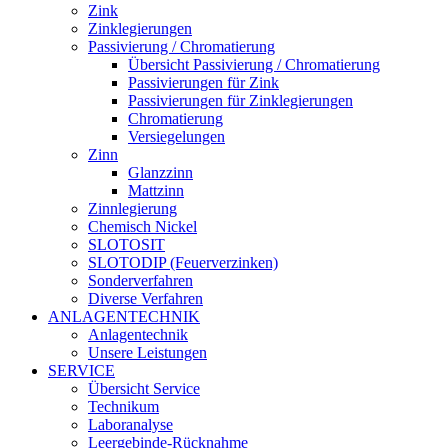
Zink
Zinklegierungen
Passivierung / Chromatierung
Übersicht Passivierung / Chromatierung
Passivierungen für Zink
Passivierungen für Zinklegierungen
Chromatierung
Versiegelungen
Zinn
Glanzzinn
Mattzinn
Zinnlegierung
Chemisch Nickel
SLOTOSIT
SLOTODIP (Feuerverzinken)
Sonderverfahren
Diverse Verfahren
ANLAGENTECHNIK
Anlagentechnik
Unsere Leistungen
SERVICE
Übersicht Service
Technikum
Laboranalyse
Leergebinde-Rücknahme