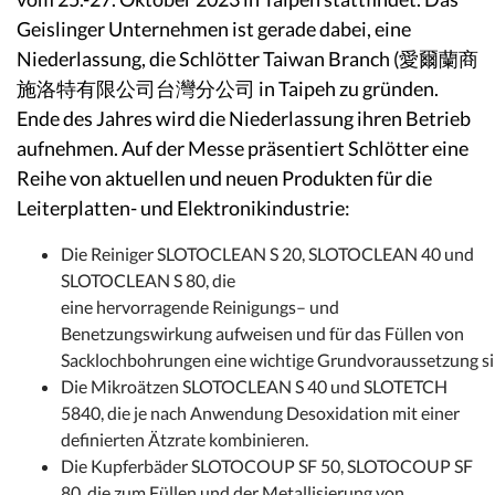
Geislinger Unternehmen ist gerade dabei, eine
N
iederlassung
, die Schlötter
Taiwan B
ranch
(
愛爾蘭商
施洛特有限公司台灣分公司
in Taipeh
zu gründen.
Ende des Jahres
wird die Niederlassung
ihren Betrieb
aufnehmen
.
Auf der
Messe präsentiert Schlötter eine
Reihe von aktuellen
und neuen
Produkten für die
Leiterplatten- und Elektronikindustrie:
Die Reiniger SLOTOCLEAN S 20,
SLOTOCLEAN 40
und
SLOTOCLEAN S 80, die
eine
hervorragende
Rein
igungs
– und
Benetzungswirkung
aufweisen
und für das
Füllen
von
Sacklochbohrungen
eine
wichtige
Grundvorau
ssetzung
s
Die Mi
kroätzen SLOTOCLEAN S 40 und
SLOTETCH
5
8
4
0
, die
je nach Anwendung Desoxidation mit einer
definierten
Ätzrate
kombinieren.
Die Kupferbäder SLOTOCOUP SF 50, SLOTOCOUP SF
80, die zum Füllen und der Metallisierung von