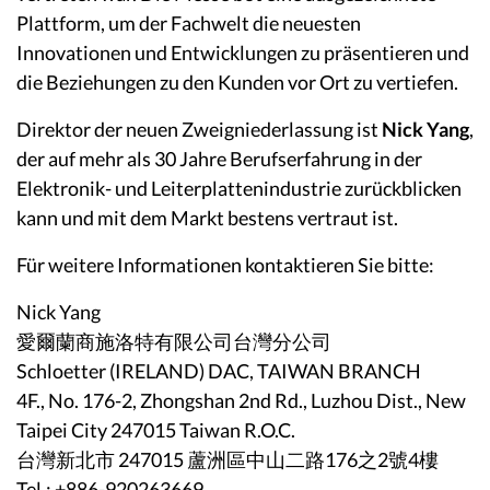
Plattform, um der Fachwelt die neuesten
Innovationen und Entwicklungen zu präsentieren und
die Beziehungen zu den Kunden vor Ort zu vertiefen.
Direktor der neuen Zweigniederlassung ist
Nick Yang
,
der auf mehr als 30 Jahre Berufserfahrung in der
Elektronik- und Leiterplattenindustrie zurückblicken
kann und mit dem Markt bestens vertraut ist.
Für weitere Informationen kontaktieren Sie bitte:
Nick Yang
愛爾蘭商施洛特有限公司台灣分公司
Schloetter (IRELAND) DAC, TAIWAN BRANCH
4F., No. 176-2, Zhongshan 2nd Rd., Luzhou Dist., New
Taipei City 247015 Taiwan R.O.C.
台灣新北市 247015 蘆洲區中山二路176之2號4樓
Tel.: +886-920263669