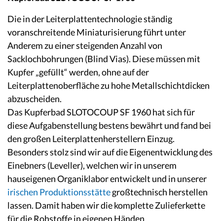
Die in der Leiterplattentechnologie ständig
voranschreitende Miniaturisierung führt unter
Anderem zu einer steigenden Anzahl von
Sacklochbohrungen (Blind Vias). Diese müssen mit
Kupfer „gefüllt“ werden, ohne auf der
Leiterplattenoberfläche zu hohe Metallschichtdicken
abzuscheiden.
Das Kupferbad SLOTOCOUP SF 1960 hat sich für
diese Aufgabenstellung bestens bewährt und fand bei
den großen Leiterplattenherstellern Einzug.
Besonders stolz sind wir auf die Eigenentwicklung des
Einebners (Leveller), welchen wir in unserem
hauseigenen Organiklabor entwickelt und in unserer
irischen Produktionsstätte
großtechnisch herstellen
lassen. Damit haben wir die komplette Zulieferkette
für die Rohstoffe in eigenen Händen.