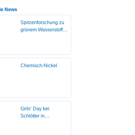
le News
Spitzenforschung zu
grünem Wasserstoff
zu Gast in Geislingen
Chemisch-Nickel
Girls‘ Day bei
Schlötter in
Geislingen