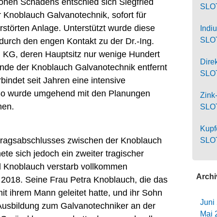
hohen Schadens entschied sich Siegfried
SLO
 Knoblauch Galvanotechnik, sofort für
störten Anlage. Unterstützt wurde diese
Ind
SLO
 durch den engen Kontakt zu der Dr.-Ing.
 KG, deren Hauptsitz nur wenige Hundert
Dire
de der Knoblauch Galvanotechnik entfernt
SLOT
bindet seit Jahren eine intensive
 So wurde umgehend mit den Planungen
Zink
nen.
SLO
Kupf
tragsabschlusses zwischen der Knoblauch
SLO
te sich jedoch ein zweiter tragischer
ed Knoblauch verstarb vollkommen
Archi
 2018. Seine Frau Petra Knoblauch, die das
ihrem Mann geleitet hatte, und ihr Sohn
Juni
Ausbildung zum Galvanotechniker an der
Mai 