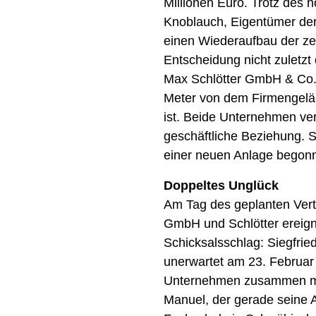
Millionen Euro. Trotz des 
Knoblauch, Eigentümer der
einen Wiederaufbau der zer
Entscheidung nicht zuletzt
Max Schlötter GmbH & Co.
Meter von dem Firmengelän
ist. Beide Unternehmen ver
geschäftliche Beziehung.
einer neuen Anlage begon
Doppeltes Unglück
Am Tag des geplanten Ver
GmbH und Schlötter ereigne
Schicksalsschlag: Siegfri
unerwartet am 23. Februar
Unternehmen zusammen mit 
Manuel, der gerade seine 