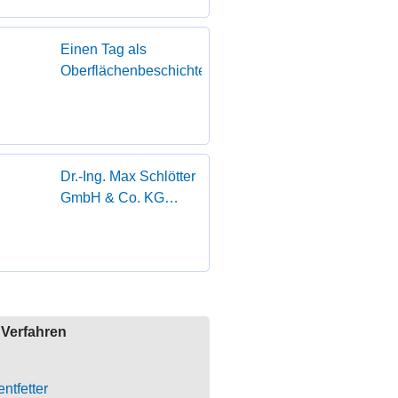
Einen Tag als
Oberflächenbeschichterin
Dr.-Ing. Max Schlötter
GmbH & Co. KG
erhält den Superior
Supplier Award von
FOUNDER
Verfahren
ntfetter