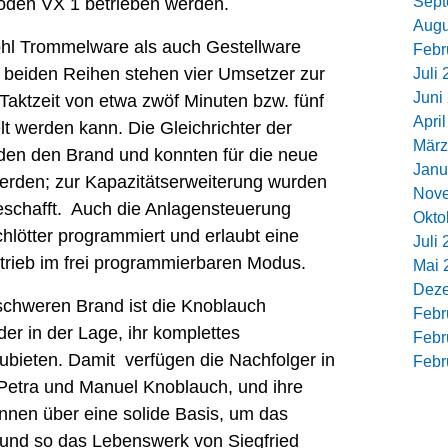
Sept
oden VX 1 betrieben werden.
Augu
hl Trommelware als auch Gestellware
Febr
n beiden Reihen stehen vier Umsetzer zur
Juli
Juni
Taktzeit von etwa zwöf Minuten bzw. fünf
Apri
t werden kann. Die Gleichrichter der
März
en den Brand und konnten für die neue
Janu
erden; zur Kapazitätserweiterung wurden
Nov
beschafft. Auch die Anlagensteuerung
Okto
ötter programmiert und erlaubt eine
Juli
trieb im frei programmierbaren Modus.
Mai 
Dez
chweren Brand ist die Knoblauch
Febr
r in der Lage, ihr komplettes
Febr
ubieten. Damit verfügen die Nachfolger in
Febr
Petra und Manuel Knoblauch, und ihre
innen über eine solide Basis, um das
und so das Lebenswerk von Siegfried