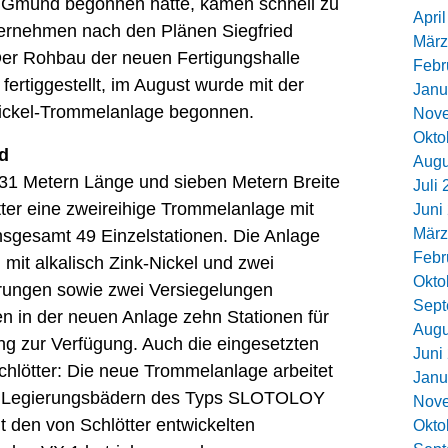
 Gmünd begonnen hatte, kamen schnell zu
Apri
ernehmen nach den Plänen Siegfried
März
Der Rohbau der neuen Fertigungshalle
Febr
fertiggestellt, im August wurde mit der
Janu
ickel-Trommelanlage begonnen.
Nov
Okto
d
Augu
 31 Metern Länge und sieben Metern Breite
Juli
ter eine zweireihige Trommelanlage mit
Juni
März
sgesamt 49 Einzelstationen. Die Anlage
Febr
 mit alkalisch Zink-Nickel und zwei
Okto
erungen sowie zwei Versiegelungen
Sept
en in der neuen Anlage zehn Stationen für
Augu
ng zur Verfügung. Auch die eingesetzten
Juni
chlötter: Die neue Trommelanlage arbeitet
Janu
kel Legierungsbädern des Typs SLOTOLOY
Nov
t den von Schlötter entwickelten
Okto