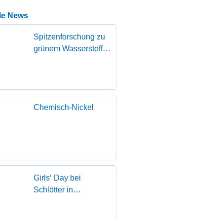
le News
Spitzenforschung zu
grünem Wasserstoff
zu Gast in Geislingen
Chemisch-Nickel
Girls‘ Day bei
Schlötter in
Geislingen