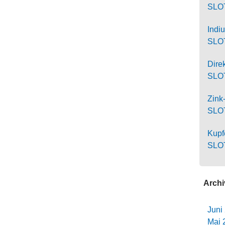
SLO
Ind
SLO
Dire
SLOT
Zink
SLO
Kupf
SLO
Archi
Juni
Mai 