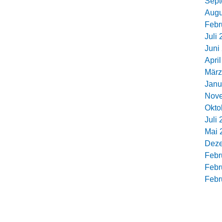
Sept
Augu
Febr
Juli
Juni
Apri
März
Janu
Nov
Okto
Juli
Mai 
Dez
Febr
Febr
Febr