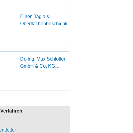
Einen Tag als
Oberflächenbeschichterin
Dr.-Ing. Max Schlötter
GmbH & Co. KG
erhält den Superior
Supplier Award von
FOUNDER
Verfahren
ntfetter